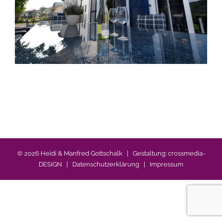
©
2026 Heidi & Manfred Gottschalk | Gestaltung:
crossmedia-
DESIGN
|
Datenschutzerklärung
|
Impressum