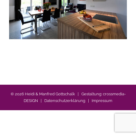
©
2026 Heidi & Manfred Gottschalk | Gestaltung:
crossmedia-
DESIGN
|
Datenschutzerklärung
|
Impressum